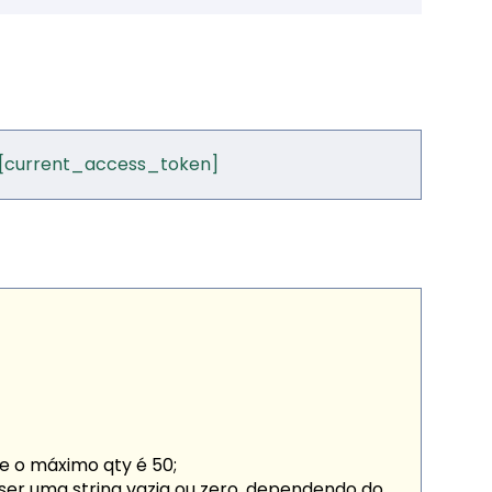
[current_access_token]
ue o máximo
qty
é 50;
ser uma string vazia ou zero, dependendo do