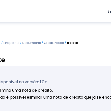
S
I
/
Endpoints
/
Documents
/
Credit Notes
/
delete
te
isponível na versão: 1.0+
limina uma nota de crédito.
ão é possível eliminar uma nota de crédito que já se en