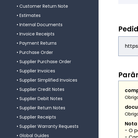
Customer Return Note
Estimates
Internal Documents
Pedi
Invoice Receipts
Payment Returns
https
Purchase Order
Supplier Purchase Order
Supplier Invoices
Parâ
Supplier Simplified Invoices
Supplier Credit Notes
com
Obrig
Supplier Debit Notes
docu
Supplier Return Notes
Obrig
Supplier Receipts
Nota
Supplier Warranty Requests
- O 
Global Guides
- Cam