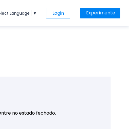
Experimente
Login
elect Language
▼
contre no estado fechado.