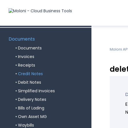
Product Stocks
Price Classes
Documents
Documents
Moloni AP
Invoices
Receipts
dele
Credit Notes
Debit Notes
Simplified Invoices
D
Delivery Notes
E
Bills of Lading
N
Own Asset MG
Waybills