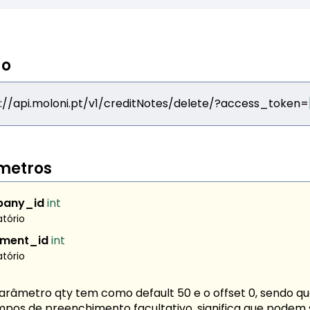
do
://api.moloni.pt/v1/creditNotes/delete/?access_token=
metros
pany_id
int
atório
ment_id
int
atório
parâmetro
qty
tem como default 50 e o
offset
0, sendo q
pos de preenchimento facultativo, significa que podem 