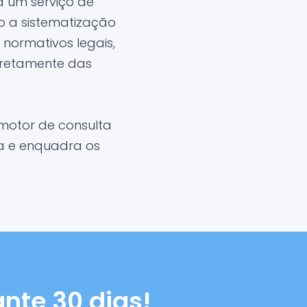
 um serviço de
o a sistematização
normativos legais,
iretamente das
motor de consulta
ma e enquadra os
nte 30 dias!