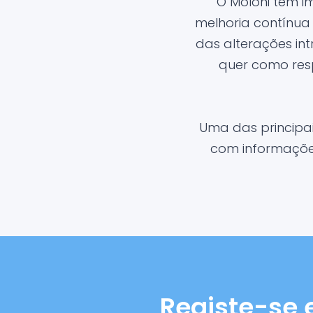
O Moloni tem 
melhoria contínua
das alterações in
quer como res
Uma das principa
com informações
Registe-se 