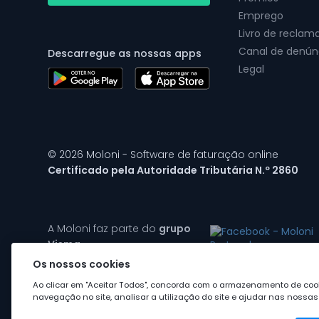
Emprego
Livro de reclam
Canal de denún
Descarregue as nossas apps
Legal
© 2026 Moloni - Software de faturação online
Certificado pela Autoridade Tributária N.º 2860
A Moloni faz parte do
grupo
Visma
Os nossos cookies
Ao clicar em "Aceitar Todos", concorda com o armazenamento de cook
navegação no site, analisar a utilização do site e ajudar nas nossas 