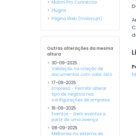
Moloni Pro Connector
D
Plugins
Página Web (moloni.pt)
A
C
d
Outras alterações da mesma
L
altura
30-09-2025
P
Validação na criação de
h
documentos com valor zero
17-09-2025
Empresa - Permitir alterar
tipo de negócio nas
configurações de empresa
16-09-2025
Eventos - Gerir eventos a
partir de uma avença
08-09-2025
Melhorias no sistema de