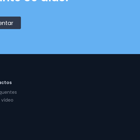
entar
actos
equentes
 vídeo