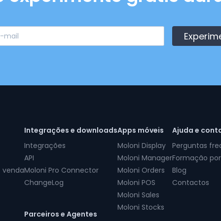
Experim
Integrações e downloads
Apps móveis
Ajuda e cont
Integrações
Moloni Display
Perguntas fr
API
Moloni Manager
Formação por
e venda
Moloni Pro Connector
Moloni Orders
Blog
ChangeLog
Moloni POS
Contactos
Moloni Sales
Moloni Stocks
Parceiros e Agentes