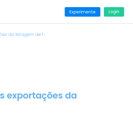
Login
Experimente
es da listagem de f...
as exportações da