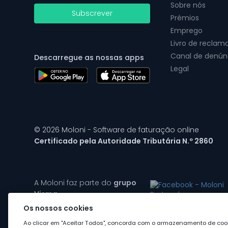
Sobre nós
Subscrever
Prémios
Emprego
Livro de reclam
Canal de denún
Descarregue as nossas apps
Legal
© 2026 Moloni - Software de faturação online
Certificado pela Autoridade Tributária N.º 2860
A Moloni faz parte do
grupo
Visma
Os nossos cookies
Ao clicar em "Aceitar Todos", concorda com o armazenamento de cook