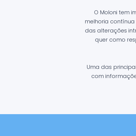
O Moloni tem 
melhoria contínua
das alterações in
quer como res
Uma das principa
com informações