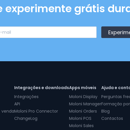
e experimente grátis dura
Experim
Integrações e downloads
Apps móveis
Ajuda e cont
Integrações
Moloni Display
Perguntas fr
API
Moloni Manager
Formação por
e venda
Moloni Pro Connector
Moloni Orders
Blog
ChangeLog
Moloni POS
Contactos
Moloni Sales