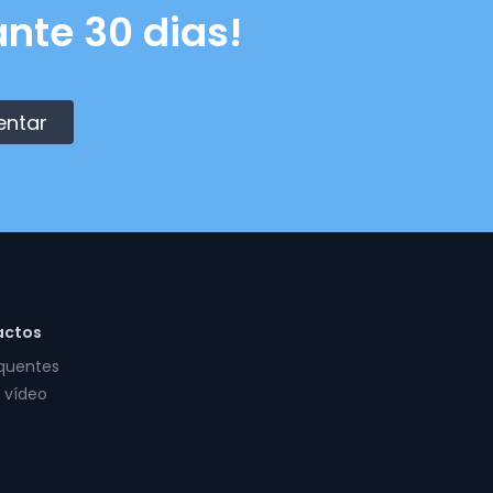
nte 30 dias!
entar
actos
equentes
 vídeo