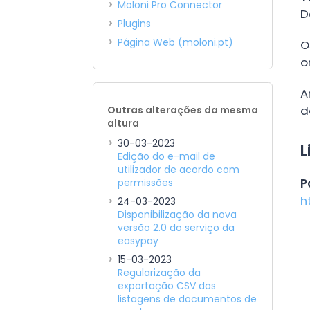
Moloni Pro Connector
D
Plugins
Página Web (moloni.pt)
O
o
A
d
Outras alterações da mesma
altura
30-03-2023
L
Edição do e-mail de
utilizador de acordo com
P
permissões
h
24-03-2023
Disponibilização da nova
versão 2.0 do serviço da
easypay
15-03-2023
Regularização da
exportação CSV das
listagens de documentos de