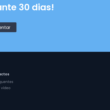
nte 30 dias!
entar
actos
equentes
 vídeo