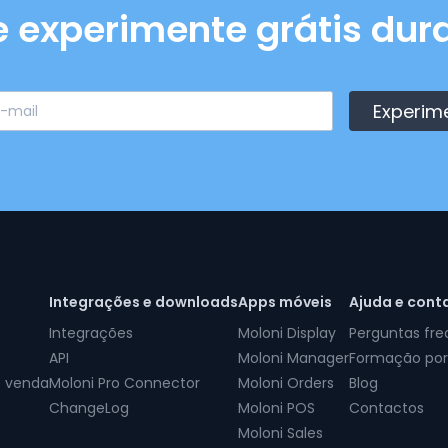
e experimente grátis dura
Experim
Integrações e downloads
Apps móveis
Ajuda e cont
Integrações
Moloni Display
Perguntas fr
API
Moloni Manager
Formação por
e venda
Moloni Pro Connector
Moloni Orders
Blog
ChangeLog
Moloni POS
Contactos
Moloni Sales