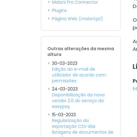
Moloni Pro Connector
D
Plugins
Página Web (moloni.pt)
O
p
A
A
Outras alterações da mesma
altura
30-03-2023
L
Edição do e-mail de
utilizador de acordo com
P
permissões
h
24-03-2023
Disponibilização da nova
versão 2.0 do serviço da
easypay
15-03-2023
Regularização da
exportação CSV das
listagens de documentos de