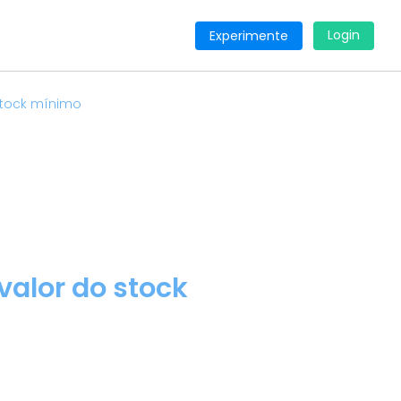
Login
Experimente
stock mínimo
alor do stock