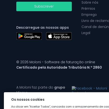
Sobre nós
Subscrever
Prémios
Emprego
Livro de reclam
Canal de denún
Descarregue as nossas apps
Legal
© 2026 Moloni - Software de faturação online
Certificado pela Autoridade Tributária N.º 2860
A Moloni faz parte do
grupo
Visma
Os nossos cookies
Ao clicar em "Aceitar Todos", concorda com o armazenamento de cook