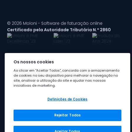
© 2026 Moloni - Software de faturação online
Certificado pela Autoridade Tributária N.º 2860
Os nossos cookies
A Moloni faz parte do
grupo Visma
Ao clicar em "Aceitar Todos", concorda com o armazenamento
de cookies no seu dispositivo para melhorar a navegação no
site, analisar a utilização do site e ajudar nas nossas
iniciativas de marketing.
Definições de Cookies
Rejeitar Todos
Grupo Visma
Visma em Portugal
Aceitar Todos