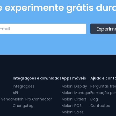
e experimente grátis dura
Experim
Integrações e downloads
Apps móveis
Ajuda e cont
Integrações
Moloni Display
Perguntas fr
API
Moloni Manager
Formação por
e venda
Moloni Pro Connector
Moloni Orders
Blog
ChangeLog
Moloni POS
Contactos
Moloni Sales