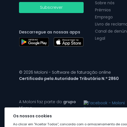
Sobre nós
Subscrever
Prémios
Emprego
Livro de reclam
Canal de denún
Descarregue as nossas apps
Legal
© 2026 Moloni - Software de faturação online
Certificado pela Autoridade Tributária N.º 2860
A Moloni faz parte do
grupo
Visma
Os nossos cookies
Ao clicar em "Aceitar Todos", concorda com o armazenamento de cook