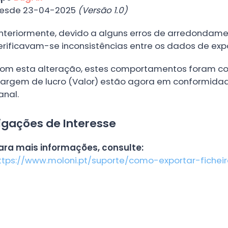
esde 23-04-2025
(Versão 1.0)
nteriormente, devido a alguns erros de arredondame
erificavam-se inconsistências entre os dados de exp
om esta alteração, estes comportamentos foram corr
argem de lucro (Valor) estão agora em conformid
anal.
igações de Interesse
ara mais informações, consulte:
ttps://www.moloni.pt/suporte/como-exportar-fichei