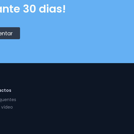
nte 30 dias!
entar
actos
equentes
 vídeo