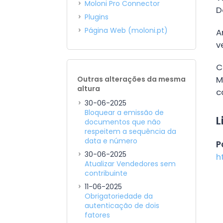
Moloni Pro Connector
D
Plugins
Página Web (moloni.pt)
A
v
C
M
Outras alterações da mesma
altura
c
30-06-2025
Bloquear a emissão de
L
documentos que não
respeitem a sequência da
data e número
P
30-06-2025
h
Atualizar Vendedores sem
contribuinte
11-06-2025
Obrigatoriedade da
autenticação de dois
fatores