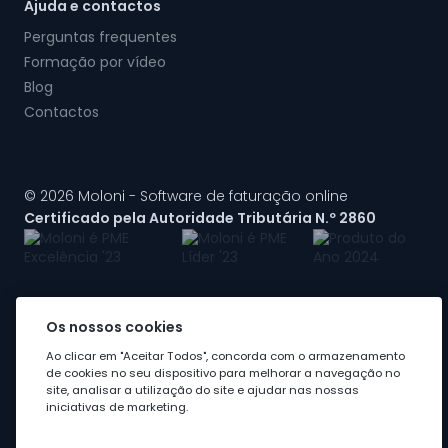
Ajuda e contactos
Perguntas frequentes
Formação por vídeo
Blog
Contactos
© 2026 Moloni - Software de faturação online
Certificado pela Autoridade Tributária N.º 2860
Os nossos cookies
A Moloni faz parte do
grupo Visma
Ao clicar em "Aceitar Todos", concorda com o armazenamento
de cookies no seu dispositivo para melhorar a navegação no
site, analisar a utilização do site e ajudar nas nossas
iniciativas de marketing.