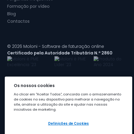
Formação por vídeo
Blog
Contactos
© 2026 Moloni - Software de faturação online
Certificado pela Autoridade Tributária N.º 2860
Os nossos cookies
A Moloni faz parte do
grupo Visma
Ao clicar em "Aceitar Todos", concorda com o armazenamento
de cookies no seu dispositivo para melhorar a navegação no
site, analisar a utilização do site e ajudar nas nossas
iniciativas de marketing.
Definições de Cookies