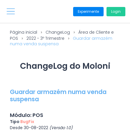
Experimente
Login
Página inicial
ChangeLog
Área de Cliente e
POS
2022 - 3º Trimestre
Guardar armazém
numa venda suspensa
ChangeLog do Moloni
Guardar armazém numa venda
suspensa
Módulo: POS
Tipo
BugFix
Desde 30-08-2022
(Versão 1.0)