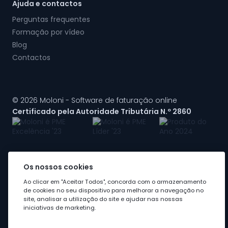
Ajuda e contactos
Perguntas frequentes
Formação por vídeo
Blog
Contactos
© 2026 Moloni - Software de faturação online
Certificado pela Autoridade Tributária N.º 2860
Os nossos cookies
A Moloni faz parte do
grupo Visma
Ao clicar em "Aceitar Todos", concorda com o armazenamento
de cookies no seu dispositivo para melhorar a navegação no
site, analisar a utilização do site e ajudar nas nossas
iniciativas de marketing.