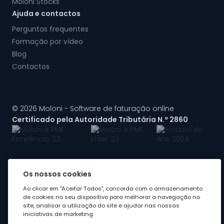
Moloni Stocks
Ajuda e contactos
Perguntas frequentes
Formação por vídeo
Blog
Contactos
© 2026 Moloni - Software de faturação online
Certificado pela Autoridade Tributária N.º 2860
Os nossos cookies
A Moloni faz parte do
grupo Visma
Ao clicar em "Aceitar Todos", concorda com o armazenamento
de cookies no seu dispositivo para melhorar a navegação no
site, analisar a utilização do site e ajudar nas nossas
iniciativas de marketing.