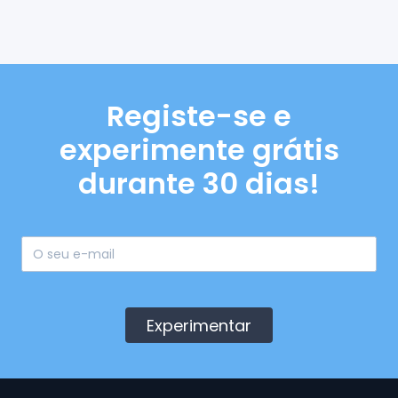
Registe-se e
experimente grátis
durante 30 dias!
Experimentar