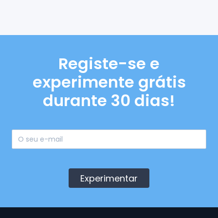
Registe-se e
experimente grátis
durante 30 dias!
Experimentar