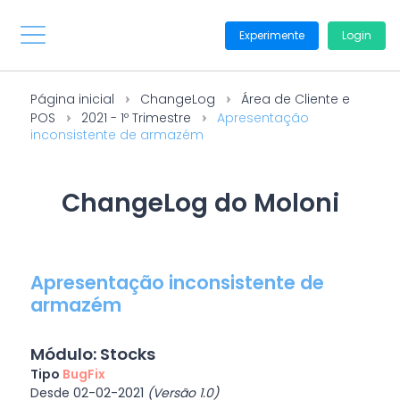
Experimente
Login
Página inicial
ChangeLog
Área de Cliente e
POS
2021 - 1º Trimestre
Apresentação
inconsistente de armazém
ChangeLog do Moloni
Apresentação inconsistente de
armazém
Módulo: Stocks
Tipo
BugFix
Desde 02-02-2021
(Versão 1.0)