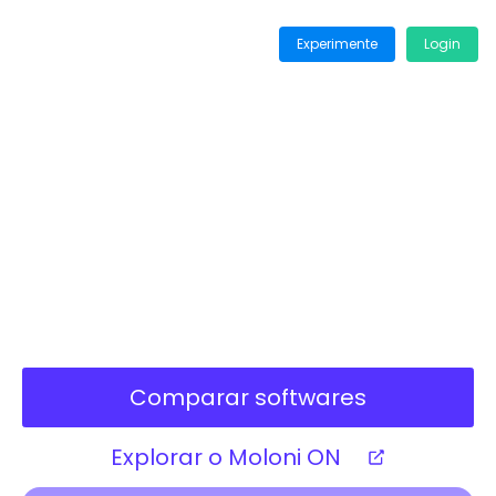
Experimente
Login
Moloni ON
, o futuro da
faturação
O que é bom ficou ainda melhor, desde
3,50€/mês
!
Comparar softwares
Explorar o Moloni ON