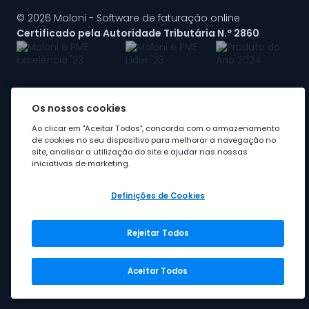
© 2026 Moloni - Software de faturação online
Certificado pela Autoridade Tributária N.º 2860
Os nossos cookies
A Moloni faz parte do
grupo Visma
Ao clicar em "Aceitar Todos", concorda com o armazenamento
de cookies no seu dispositivo para melhorar a navegação no
site, analisar a utilização do site e ajudar nas nossas
iniciativas de marketing.
Definições de Cookies
Rejeitar Todos
Grupo Visma
Visma em Portugal
Aceitar Todos
Carreira na Visma