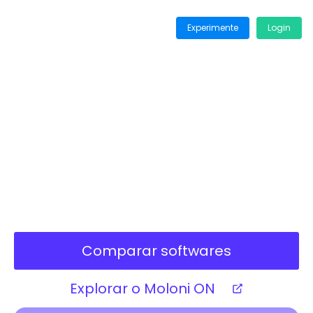
Experimente
Login
Moloni ON
, o futuro da
faturação
O que é bom ficou ainda melhor, desde
3,50€/mês
!
Comparar softwares
Explorar o Moloni ON