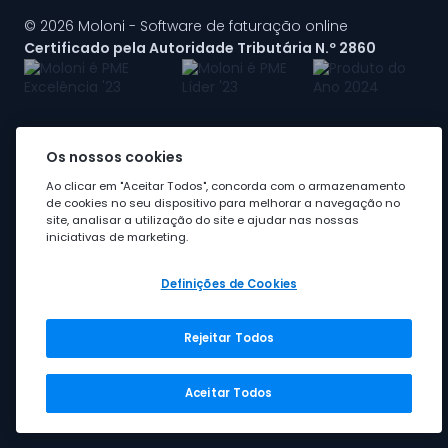
© 2026 Moloni - Software de faturação online
Certificado pela Autoridade Tributária N.º 2860
Os nossos cookies
A Moloni faz parte do
grupo Visma
Ao clicar em "Aceitar Todos", concorda com o armazenamento
de cookies no seu dispositivo para melhorar a navegação no
site, analisar a utilização do site e ajudar nas nossas
iniciativas de marketing.
Definições de Cookies
Rejeitar Todos
Grupo Visma
Visma em Portugal
Aceitar Todos
Carreira na Visma