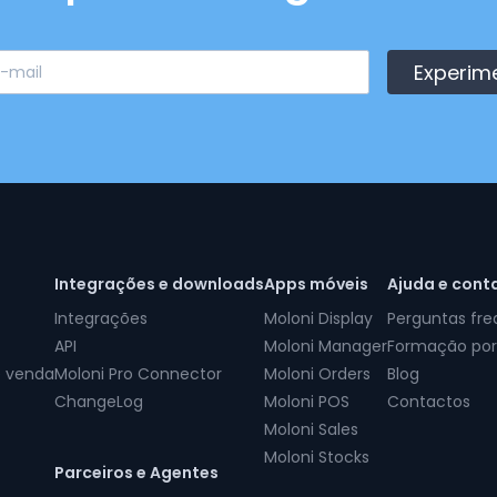
Experim
Integrações e downloads
Apps móveis
Ajuda e cont
Integrações
Moloni Display
Perguntas fr
API
Moloni Manager
Formação por
e venda
Moloni Pro Connector
Moloni Orders
Blog
ChangeLog
Moloni POS
Contactos
Moloni Sales
Moloni Stocks
Parceiros e Agentes