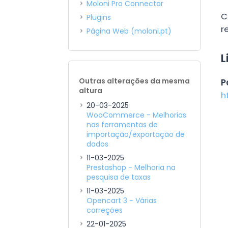
Moloni Pro Connector
C
Plugins
r
Página Web (moloni.pt)
L
Outras alterações da mesma
P
altura
h
20-03-2025
WooCommerce - Melhorias
nas ferramentas de
importação/exportação de
dados
11-03-2025
Prestashop - Melhoria na
pesquisa de taxas
11-03-2025
Opencart 3 - Várias
correções
22-01-2025