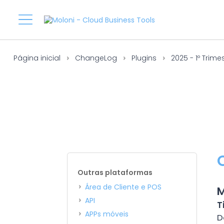
Página inicial
ChangeLog
Plugins
2025 - 1º Trime
Outras plataformas
Área de Cliente e POS
M
API
T
APPs móveis
D