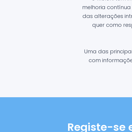
melhoria contínua
das alterações in
quer como res
Uma das principa
com informações
Registe-se 