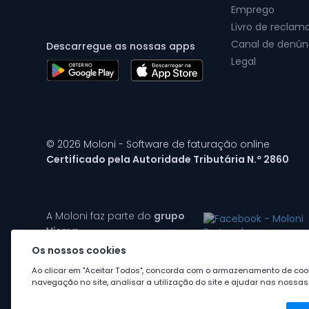
Emprego
Livro de reclam
Canal de denún
Descarregue as nossas apps
Legal
© 2026 Moloni - Software de faturação online
Certificado pela Autoridade Tributária N.º 2860
A Moloni faz parte do
grupo
Visma
Os nossos cookies
Ao clicar em "Aceitar Todos", concorda com o armazenamento de cook
navegação no site, analisar a utilização do site e ajudar nas nossas 