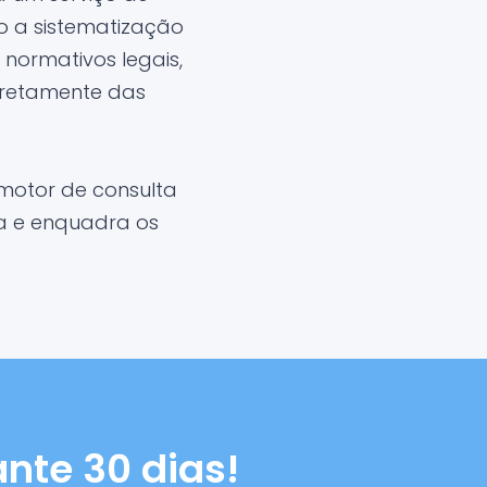
o a sistematização
normativos legais,
iretamente das
motor de consulta
ma e enquadra os
nte 30 dias!