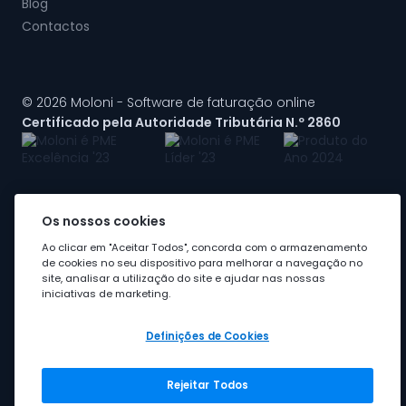
Blog
Contactos
© 2026 Moloni - Software de faturação online
Certificado pela Autoridade Tributária N.º 2860
Os nossos cookies
A Moloni faz parte do
grupo Visma
Ao clicar em "Aceitar Todos", concorda com o armazenamento
de cookies no seu dispositivo para melhorar a navegação no
site, analisar a utilização do site e ajudar nas nossas
iniciativas de marketing.
Definições de Cookies
Rejeitar Todos
Grupo Visma