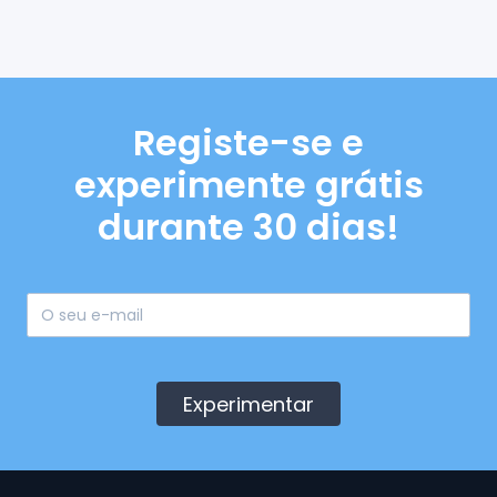
Registe-se e
experimente grátis
durante 30 dias!
Experimentar