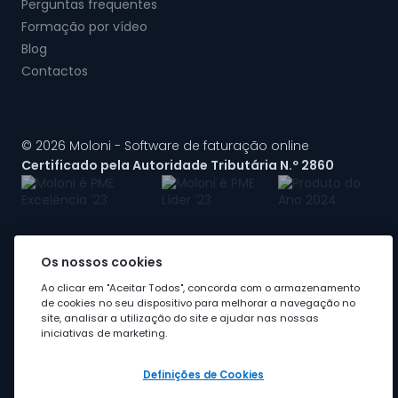
Perguntas frequentes
Formação por vídeo
Blog
Contactos
© 2026 Moloni - Software de faturação online
Certificado pela Autoridade Tributária N.º 2860
Os nossos cookies
A Moloni faz parte do
grupo Visma
Ao clicar em "Aceitar Todos", concorda com o armazenamento
de cookies no seu dispositivo para melhorar a navegação no
site, analisar a utilização do site e ajudar nas nossas
iniciativas de marketing.
Definições de Cookies