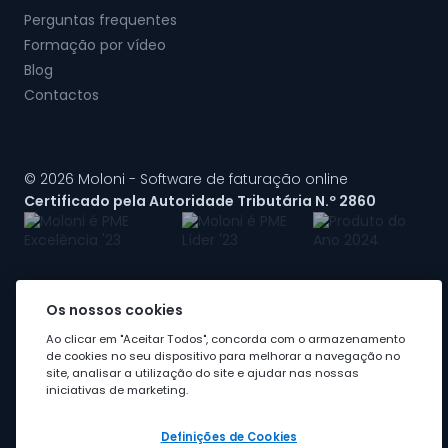
Perguntas frequentes
Formação por vídeo
Blog
Contactos
© 2026 Moloni - Software de faturação online
Certificado pela Autoridade Tributária N.º 2860
Os nossos cookies
A Moloni faz parte do
grupo Visma
Ao clicar em "Aceitar Todos", concorda com o armazenamento
de cookies no seu dispositivo para melhorar a navegação no
site, analisar a utilização do site e ajudar nas nossas
iniciativas de marketing.
Definições de Cookies