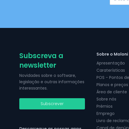
Subscreva a
Sobre o Moloni
Apresentação
newsletter
Caraterísticas
Novidades sobre o software,
POS - Pontos d
legislação e outras informações
Planos e preços
interessantes.
Área de cliente
Sobre nós
Subscrever
Prémios
Emprego
Livro de reclam
Canal de denún
Descarregue as nossas apps