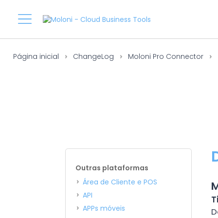
Página inicial
ChangeLog
Moloni Pro Connector
Outras plataformas
Área de Cliente e POS
M
API
T
APPs móveis
D