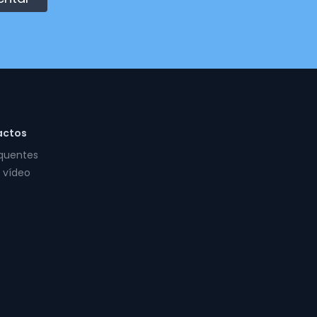
actos
equentes
 vídeo