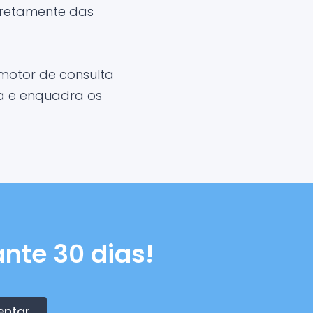
iretamente das
motor de consulta
ma e enquadra os
nte 30 dias!
entar