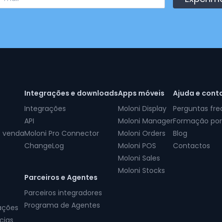
Integrações e downloads
Apps móveis
Ajuda e cont
Integrações
Moloni Display
Perguntas fr
API
Moloni Manager
Formação por
e venda
Moloni Pro Connector
Moloni Orders
Blog
ChangeLog
Moloni POS
Contactos
Moloni Sales
Moloni Stocks
Parceiros e Agentes
Parceiros integradores
Programa de Agentes
ações
cias