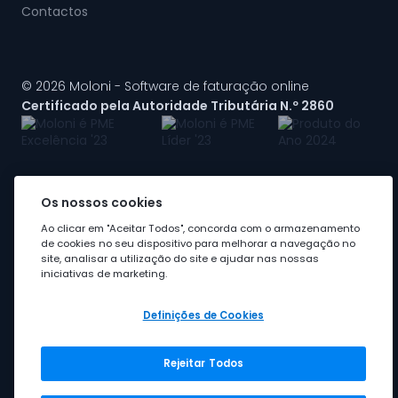
Contactos
© 2026 Moloni - Software de faturação online
Certificado pela Autoridade Tributária N.º 2860
Os nossos cookies
A Moloni faz parte do
grupo Visma
Ao clicar em "Aceitar Todos", concorda com o armazenamento
de cookies no seu dispositivo para melhorar a navegação no
site, analisar a utilização do site e ajudar nas nossas
iniciativas de marketing.
Definições de Cookies
Rejeitar Todos
Grupo Visma
Visma em Portugal