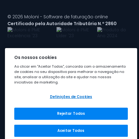
© 2026 Moloni - Software de faturação online
Certificado pela Autoridade Tributária N.º 2860
Os nossos cookies
A Moloni faz parte do
grupo Visma
Ao clicar em "Aceitar Todos", concorda com o armazenamento
de cookies no seu dispositivo para melhorar a navegação no
site, analisar a utilização do site e ajudar nas nossas
iniciativas de marketing.
Definições de Cookies
Rejeitar Todos
Grupo Visma
Visma em Portugal
Aceitar Todos
Carreira na Visma