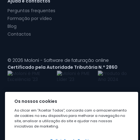
Ajuda e contactos
Perguntas frequentes
Formação por vídeo
Blog
Contactos
© 2026 Moloni - Software de faturação online
Certificado pela Autoridade Tributária N.º 2860
Os nossos cookies
A Moloni faz parte do
grupo Visma
Ao clicar em "Aceitar Todos", concorda com o armazenamento
de cookies no seu dispositivo para melhorar a navegação no
site, analisar a utilização do site e ajudar nas nossas
iniciativas de marketing.