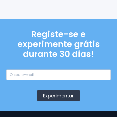
Registe-se e
experimente grátis
durante 30 dias!
Experimentar