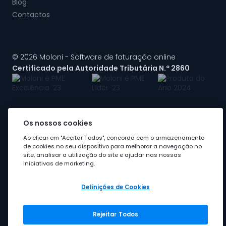
Blog
Contactos
© 2026 Moloni - Software de faturação online
Certificado pela Autoridade Tributária N.º 2860
Os nossos cookies
A Moloni faz parte do
grupo Visma
Ao clicar em "Aceitar Todos", concorda com o armazenamento
de cookies no seu dispositivo para melhorar a navegação no
site, analisar a utilização do site e ajudar nas nossas
iniciativas de marketing.
Definições de Cookies
Rejeitar Todos
Grupo Visma