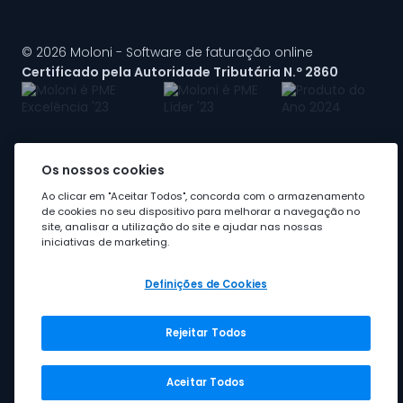
© 2026 Moloni - Software de faturação online
Certificado pela Autoridade Tributária N.º 2860
Os nossos cookies
A Moloni faz parte do
grupo Visma
Ao clicar em "Aceitar Todos", concorda com o armazenamento
de cookies no seu dispositivo para melhorar a navegação no
site, analisar a utilização do site e ajudar nas nossas
iniciativas de marketing.
Definições de Cookies
Rejeitar Todos
Grupo Visma
Visma em Portugal
Aceitar Todos
Carreira na Visma