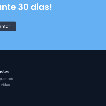
nte 30 dias!
entar
actos
equentes
 vídeo