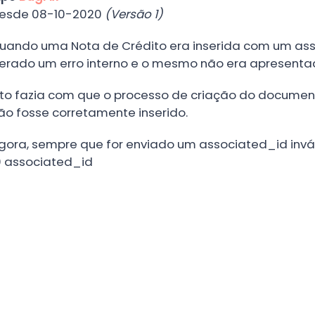
esde 08-10-2020
(Versão 1)
uando uma Nota de Crédito era inserida com um
as
erado um erro interno e o mesmo não era apresentad
sto fazia com que o processo de criação do docume
ão fosse corretamente inserido.
gora, sempre que for enviado um
associated_id
invá
0 associated_id