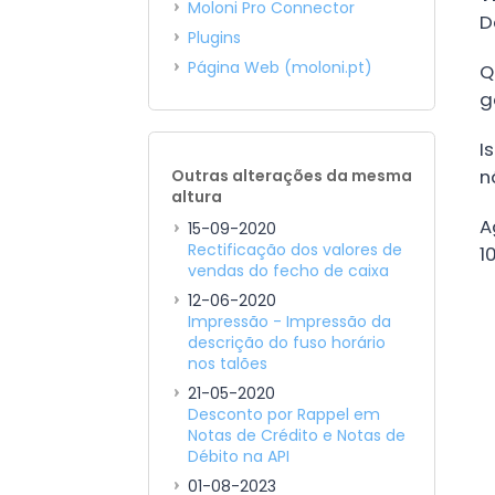
Moloni Pro Connector
D
Plugins
Página Web (moloni.pt)
Q
g
I
n
Outras alterações da mesma
altura
A
15-09-2020
Rectificação dos valores de
1
vendas do fecho de caixa
12-06-2020
Impressão - Impressão da
descrição do fuso horário
nos talões
21-05-2020
Desconto por Rappel em
Notas de Crédito e Notas de
Débito na API
01-08-2023