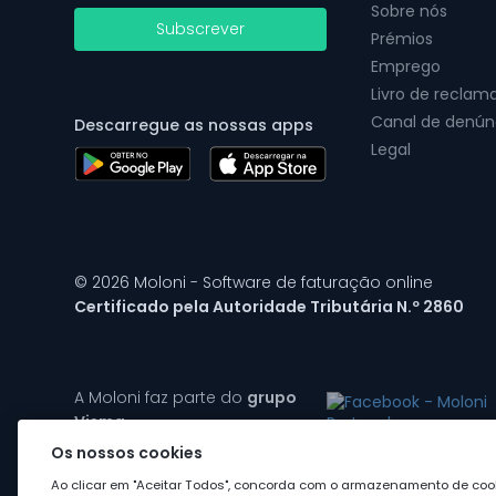
Sobre nós
Subscrever
Prémios
Emprego
Livro de reclam
Canal de denún
Descarregue as nossas apps
Legal
© 2026 Moloni - Software de faturação online
Certificado pela Autoridade Tributária N.º 2860
A Moloni faz parte do
grupo
Visma
Os nossos cookies
Ao clicar em "Aceitar Todos", concorda com o armazenamento de cook