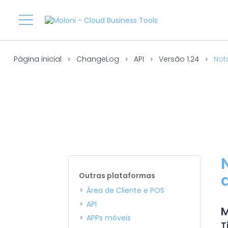
Página inicial
ChangeLog
API
Versão 1.24
Nota
Outras plataformas
Área de Cliente e POS
API
M
APPs móveis
T