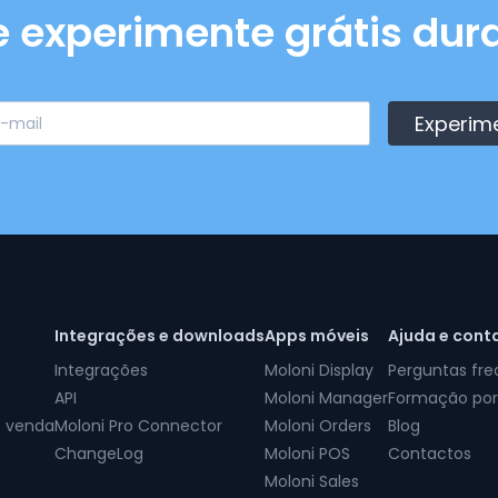
e experimente grátis dura
Experim
Integrações e downloads
Apps móveis
Ajuda e cont
Integrações
Moloni Display
Perguntas fr
API
Moloni Manager
Formação por
e venda
Moloni Pro Connector
Moloni Orders
Blog
ChangeLog
Moloni POS
Contactos
Moloni Sales