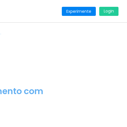
Login
Experimente
.
amento com