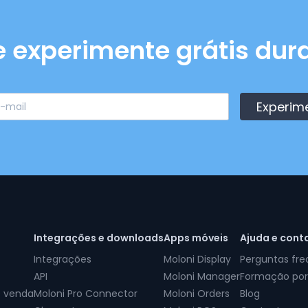
e experimente grátis dura
Experim
Integrações e downloads
Apps móveis
Ajuda e cont
Integrações
Moloni Display
Perguntas fr
API
Moloni Manager
Formação por
e venda
Moloni Pro Connector
Moloni Orders
Blog