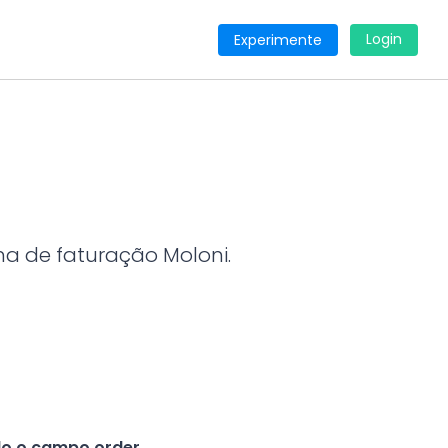
Login
Experimente
ma de faturação Moloni.
do o campo order