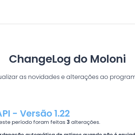
ChangeLog do Moloni
alizar as novidades e alterações ao progra
API - Versão 1.22
este período foram feitas
3
alterações.
rdenação automática de artigos quando não é envia