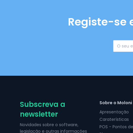
Registe-se 
Subscreva a
Sobre o Moloni
Apresentação
newsletter
Caraterísticas
Novidades sobre o software,
POS - Pontos d
legislação e outras informações