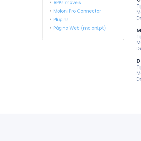
APPs móveis
T
Moloni Pro Connector
M
D
Plugins
Página Web (moloni.pt)
M
T
M
D
D
T
M
D