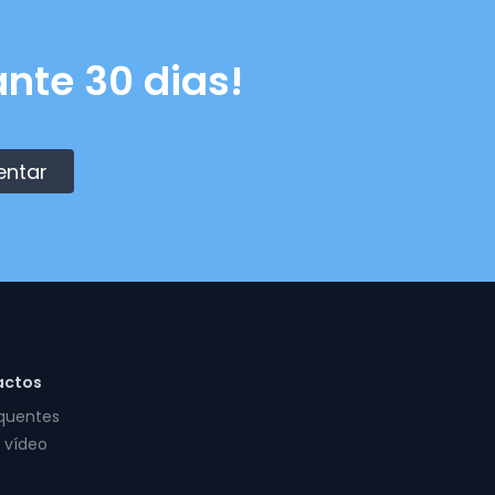
nte 30 dias!
entar
actos
equentes
 vídeo