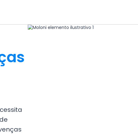
ças
cessita
 de
avenças