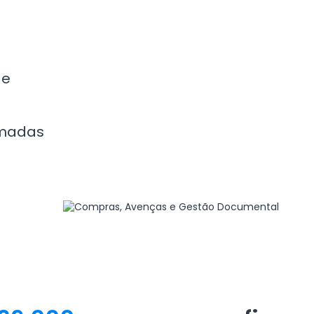
 e
amadas