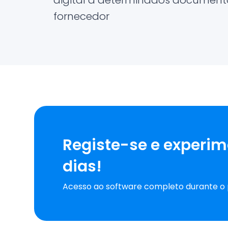
digital a determinados documento
fornecedor
Registe-se e experim
dias!
Acesso ao software completo durante o 