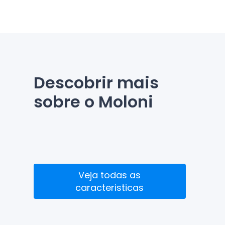
Descobrir mais
sobre o Moloni
figurações
API, apps mobile e plugins
s
Veja todas as
caracteristicas