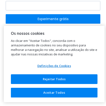
Experimente grátis
Já tenho conta.
Os nossos cookies
Ao clicar em "Aceitar Todos", concorda com o
armazenamento de cookies no seu dispositivo para
melhorar a navegação no site, analisar a utilização do site e
ajudar nas nossas iniciativas de marketing.
Chegou o
Moloni ON
!
Definições de Cookies
A gestão e faturação à tua medida!
Português
Comparar softwares
Rejeitar Todos
Mais de
39.000
empresas confiam no Moloni. A forma
mais simples de gerir a sua empresa!
Explorar o Moloni ON
© 2026 Moloni - Software de faturação e POS online
Aceitar Todos
| Certificado pela Autoridade Tributária N.º 2860